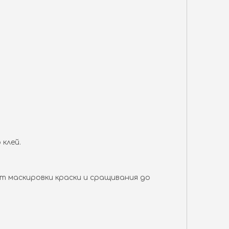
 клей.
т маскировки краски и сращивания до
0