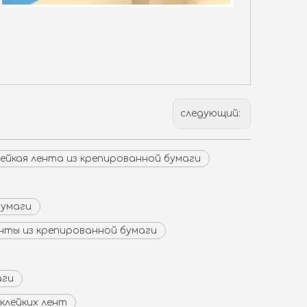
следующий:
лейкая лента из крепированной бумаги
бумаги
нты из крепированной бумаги
аги
клейких лент