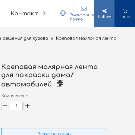
Контакт
Электронная
Follow
Поиск
почта
решения для кузова
»
Креповая малярная лента
Креповая малярная лента
для покраски дома/
автомобилей
Количество:
Запрос цены