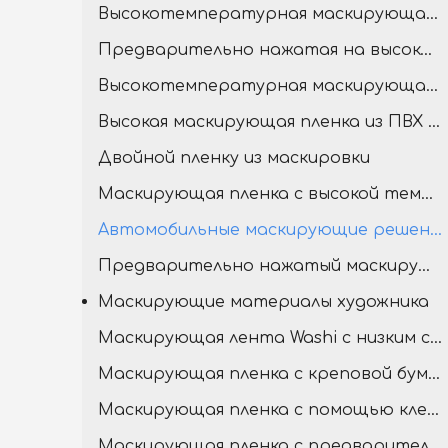
Высокотемпературная маскирующая фильм для живописи
Предварительно нажатая на высокотемевую креповую бумагу маскировку
Высокотемпературная маскирующая бумага
Высокая маскирующая пленка из ПВХ из тонкой линии
Двойной пленку из маскировки
Маскирующая пленка с высокой температурой с помощью ПВХ ленты
Автомобильные маскирующие решения для кузова
Предварительно нажатый маскирующий фильм
Маскирующие материалы художника
Маскирующая лента Washi с низким содержанием
Маскирующая пленка с креповой бумажной лентой
Маскирующая пленка с помощью клейкой ленты
Маскирующая пленка с предварительной навесной пленкой.